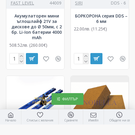
FAST LEVEL
44009
SIRI
DDS - 6
Акумулаторен мини
БОРКОРОНА серия DDS –
ъглошлайф 21V за
6 мм
дискове до Ø 50мм, с 2
22.00лв. (11.25€)
бр. Li-Ion батерии 4000
mAh
508.52лв. (260.00€)
ФИЛТЪР
Начало
Списък с желания
Сравнете
Имейл
Обадете ни се