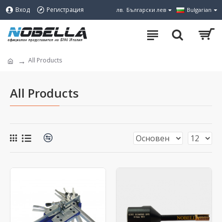
Вход
Регистрация
лв.
Български лев
Bulgarian
All Products
All Products