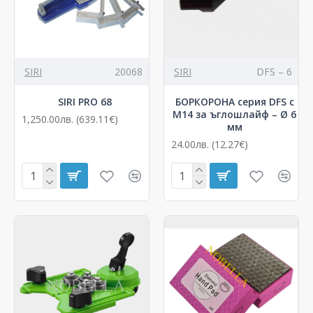
SIRI
20068
SIRI
DFS – 6
SIRI PRO 68
БОРКОРОНА серия DFS с
М14 за ъглошлайф – Ø 6
1,250.00лв. (639.11€)
мм
24.00лв. (12.27€)