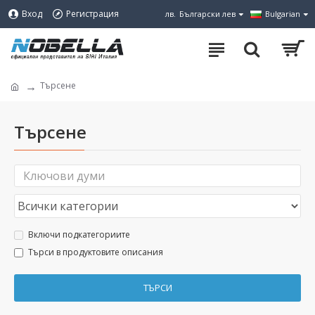
Вход
Регистрация
лв.
Български лев
Bulgarian
Търсене
Търсене
Включи подкатегориите
Търси в продуктовите описания
ТЪРСИ