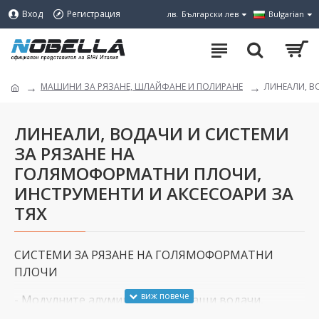
Вход
Регистрация
лв.
Български лев
Bulgarian
МАШИНИ ЗА РЯЗАНЕ, ШЛАЙФАНЕ И ПОЛИРАНЕ
ЛИНЕАЛИ, В
ЛИНЕАЛИ, ВОДАЧИ И СИСТЕМИ
ЗА РЯЗАНЕ НА
ГОЛЯМОФОРМАТНИ ПЛОЧИ,
ИНСТРУМЕНТИ И АКСЕСОАРИ ЗА
ТЯХ
СИСТЕМИ ЗА РЯЗАНЕ НА ГОЛЯМОФОРМАТНИ
ПЛОЧИ
- Модулните алуминиеви плъзгащи водачи,
предлагани в две дължини - 270 и 330 см., са