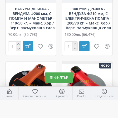
ВАКУУМ ДРЪЖКА -
ВАКУУМ ДРЪЖКА -
ВЕНДУЗА Ф200 мм, С
ВЕНДУЗА Ф210 мм, С
ПОМПА И МАНОМЕТЪР -
ЕЛЕКТРИЧЕСКА ПОМПА -
110/50 кг. – Макс. Хор./
200/70 кг. – Макс. Хор./
Верт. засмукваща сила
Верт. засмукваща сила
70.00лв. (35.79€)
130.00лв. (66.47€)
НОВО
ФИЛТЪР
Начало
Списък с желания
Сравнете
Имейл
Обадете ни се
FAST LEVEL
301011
FAST LEVEL
301017