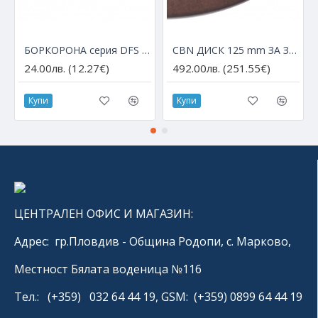
БОРКОРОНА серия DFS с М14 за ъглошлайф – Ø 6 мм
CBN ДИСК 125 mm ЗА ЗАТОЧВАНЕ НА HSS ДИСКОВЕ
24.00лв. (12.27€)
492.00лв. (251.55€)
Купи
Купи
ЦЕНТРАЛЕН ОФИС И МАГАЗИН:
Адрес: гр.Пловдив - Община Родопи, с. Марково,
Местност Бялата воденица №116
Тел.: (+359) 032 64 44 19, GSM: (+359) 0899 64 44 19