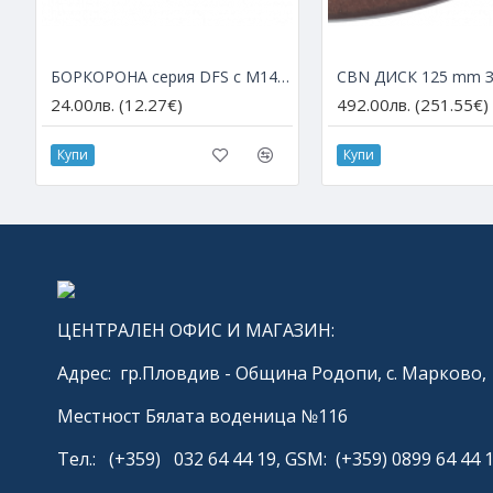
БОРКОРОНА серия DFS с М14 за ъглошлайф – Ø 6 мм
24.00лв. (12.27€)
492.00лв. (251.55€)
Купи
Купи
ЦЕНТРАЛЕН ОФИС И МАГАЗИН:
Адрес: гр.Пловдив - Община Родопи, с. Марково,
Местност Бялата воденица №116
Тел.: (+359) 032 64 44 19, GSM: (+359) 0899 64 44 