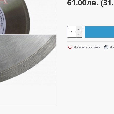
61.00лв. (31
Добави в желани
До