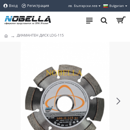
Вход
Регистрация
лв.
Български лев
Bulgarian
ДИАМАНТЕН ДИСК LDG-115