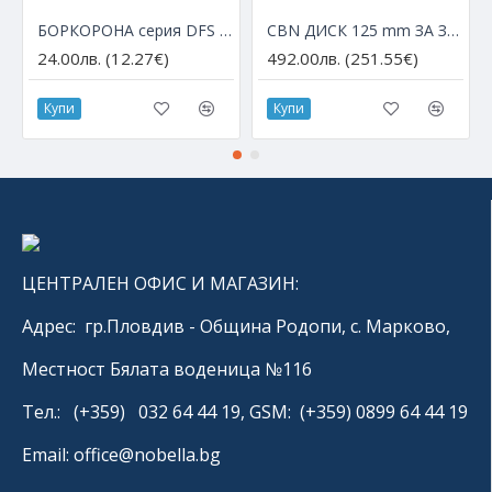
БОРКОРОНА серия DFS с М14 за ъглошлайф – Ø 6 мм
CBN ДИСК 125 mm ЗА ЗАТОЧВАНЕ НА HSS ДИСКОВЕ
24.00лв. (12.27€)
492.00лв. (251.55€)
Купи
Купи
ЦЕНТРАЛЕН ОФИС И МАГАЗИН:
Адрес: гр.Пловдив - Община Родопи, с. Марково,
Местност Бялата воденица №116
Тел.: (+359) 032 64 44 19, GSM: (+359) 0899 64 44 19
Email: office@nobella.bg