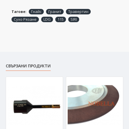
Тагове:
Гнайс
Гранит
Травертин
Сухо Рязане
LDG
115
SIRI
СВЪРЗАНИ ПРОДУКТИ