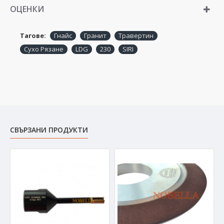
ОЦЕНКИ
Тагове:
Гнайс
Гранит
Травертин
Сухо Рязане
LDG
230
SIRI
СВЪРЗАНИ ПРОДУКТИ