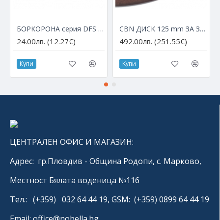
БОРКОРОНА серия DFS с М14 за ъглошлайф – Ø 6 мм
CBN ДИСК 125 mm ЗА ЗАТОЧВАНЕ НА HSS ДИСКОВЕ
24.00лв. (12.27€)
492.00лв. (251.55€)
Купи
Купи
ЦЕНТРАЛЕН ОФИС И МАГАЗИН:
Адрес: гр.Пловдив - Община Родопи, с. Марково,
Местност Бялата воденица №116
Тел.: (+359) 032 64 44 19, GSM: (+359) 0899 64 44 19
Email: office@nobella.bg