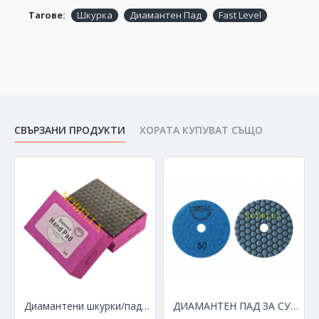
Тагове:
Шкурка
Диамантен Пад
Fast Level
СВЪРЗАНИ ПРОДУКТИ
ХОРАТА КУПУВАТ СЪЩО
Диамантени шкурки/падове за ръчно полиране, сухо/мокро - едрина 60
ДИАМАНТЕН ПАД ЗА СУХО ПОЛИРАНЕ Ø100 мм С ВЕЛКРО, ЕДРИНА 50