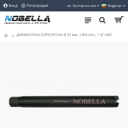
Вход
Регистрация
лв.
Български лев
Bulgarian
ДИАМАНТЕНА БОРКОРОНА Ø 52 мм., L450 mm., 1 ¼" UNC