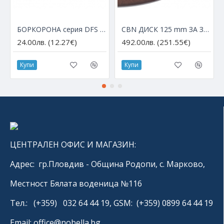
БОРКОРОНА серия DFS с М14 за ъглошлайф – Ø 6 мм
CBN ДИСК 125 mm ЗА ЗАТОЧВАНЕ НА HSS ДИСКОВЕ
24.00лв. (12.27€)
492.00лв. (251.55€)
Купи
Купи
ЦЕНТРАЛЕН ОФИС И МАГАЗИН:
Адрес: гр.Пловдив - Община Родопи, с. Марково,
Местност Бялата воденица №116
Тел.: (+359) 032 64 44 19, GSM: (+359) 0899 64 44 19
Email: office@nobella.bg