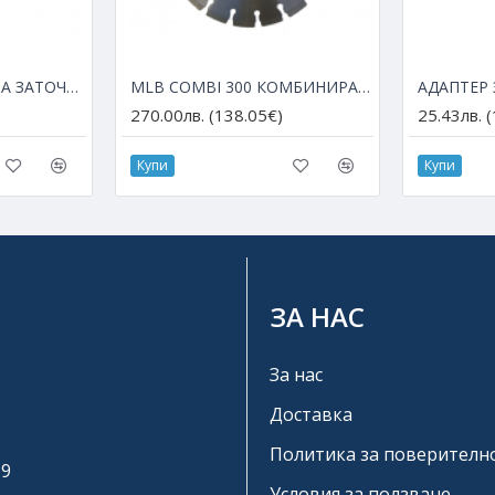
CBN ДИСК 125 mm ЗА ЗАТОЧВАНЕ НА HSS ДИСКОВЕ
MLB COMBI 300 КОМБИНИРАН ДИАМАНТЕН ДИСК ЗА АРМИРАН БЕТОН И АСФАЛТ
270.00лв. (138.05€)
25.43лв. 
Купи
Купи
ЗА НАС
За нас
Доставка
Политика за поверителн
19
Условия за ползване