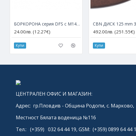
БОРКОРОНА серия DFS с М14 за ъглошлайф – Ø 6 мм
24.00лв. (12.27€)
492.00лв. (251.55€)
Купи
Купи
ЦЕНТРАЛЕН ОФИС И МАГАЗИН:
Адрес: гр.Пловдив - Община Родопи, с. Марково,
Местност Бялата воденица №116
Тел.: (+359) 032 64 44 19, GSM: (+359) 0899 64 44 