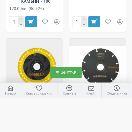
КАМЪНИ - 100
170.00лв. (86.92€)
ФИЛТЪР
Начало
Списък с желания
Сравнете
Имейл
Обадете ни се
EMB 125
WPVCvb-125
КАРБИДЕН (EMERGENCY)
КАРБОРУНДОВ ДИСК
ДИАМАНТЕН ДИСК ЗА
WPVCvb 125
РЯЗАНЕ НА РАЗЛИЧНИ
28.00лв. (14.32€)
МАТЕРИАЛИ Ø 125 мм.