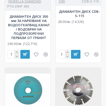
NOBELLA DIAMOND
SIRI
CDB-S-115
видоизменя, подобрява и променя цветовете на
PTG DRIP 300
всичките си продукти без предварително
ДИАМАНТЕН ДИСК CDB-
уведомление на своите клиенти.
S-115
ДИАМАНТЕН ДИСК 300
мм ЗА НАРЯЗВАНЕ НА
28.00лв. (14.32€)
ВОДООТКАПВАЩ КАНАЛ
/ ВОДОБРАН НА
ПОДПРОЗОРЕЧНИ
ПЕРВАЗИ ОТ ГРАНИТ
240.00лв. (122.71€)