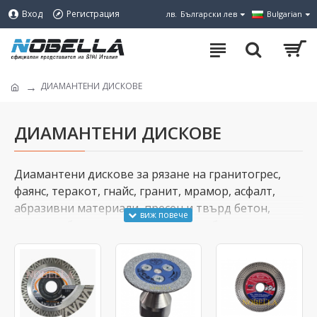
Вход
Регистрация
лв.
Български лев
Bulgarian
ДИАМАНТЕНИ ДИСКОВЕ
ДИАМАНТЕНИ ДИСКОВЕ
Диамантени дискове за рязане на гранитогрес,
фаянс, теракот, гнайс, гранит, мрамор, асфалт,
абразивни материали, пресен и твърд бетон,
армиран бетон, огнеупорни тухли, бетонови тухли,
керемиди, строителни материали,
полускъпоценни камъни и др.
Диамантените дискове за рязане се предлагат в
различни диаметри, различна височина на