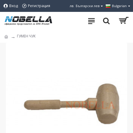
Вход
Регистрация
лв.
Български лев
Bulgarian
ГУМЕН ЧУК