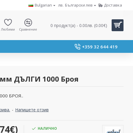
Bulgarian
лв.
Български лев
Доставка
0 продукт(а) - 0.00лв. (0.00€)
Любими
Сравнение
+359 32 644 419
2мм ДЪЛГИ 1000 Броя
00 БРОЯ..
зива.
-
Напишете отзив
.74€)
НАЛИЧНО