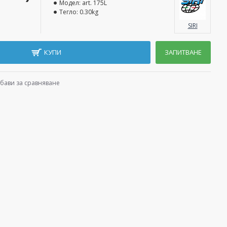
Модел:
art. 175L
Тегло:
0.30kg
SIRI
КУПИ
ЗАПИТВАНЕ
бави за сравняване