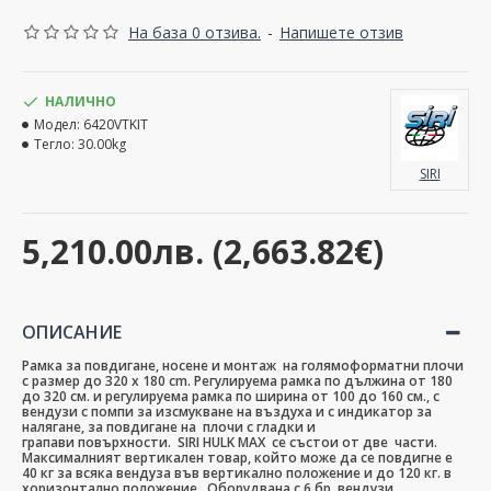
На база 0 отзива.
-
Напишете отзив
НАЛИЧНО
Модел:
6420VTKIT
Тегло:
30.00kg
SIRI
5,210.00лв. (2,663.82€)
ОПИСАНИЕ
Рамка за повдигане, носене и монтаж на голямоформатни плочи
с размер до 320 x 180 cm. Регулируема рамка по дължина от 180
до 320 см. и регулируема рамка по ширина от 100 до 160 см., с
вендузи с помпи за изсмукване на въздуха и с индикатор за
налягане, за повдигане на плочи с гладки и
грапави повърхности. SIRI HULK MAX се състои от две части.
Максималният вертикален товар, който може да се повдигне е
40 кг за всяка вендуза във вертикално положение и до 120 кг. в
хоризонтално положение. Оборудвана с 6 бр. вендузи.