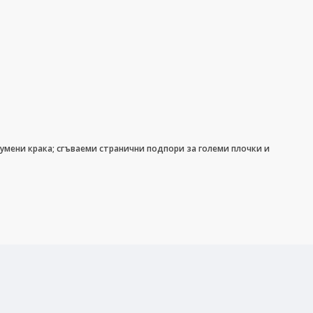
гумени крака; сгъваеми странични подпори за големи плочки и