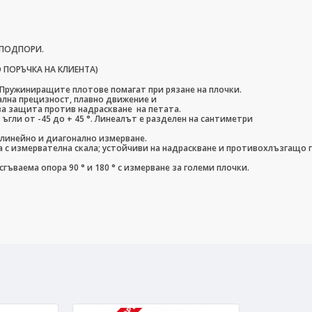
 ПОДПОРИ.
ПОРЪЧКА НА КЛИЕНТА)
 Пружиниращите плотове помагат при рязане на плочки.
ална прецизност, плавно движение и
ва защита против надраскване на петата.
ъгли от -45 до + 45 °. Линеалът е разделен на сантиметри
о линейно и диагонално измерване.
а с измервателна скала; устойчиви на надраскване и противохлъзгащо 
гъваема опора 90 ° и 180 ° с измерване за големи плочки.