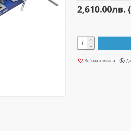
2,610.00лв. 
Добави в желани
До