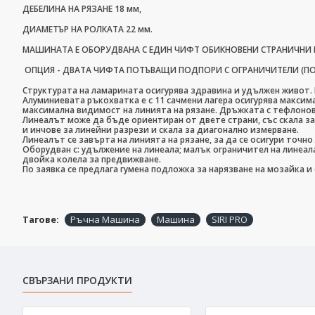
ДЕБЕЛИНА НА РЯЗАНЕ 18 мм,
ДИАМЕТЪР НА РОЛКАТА 22 мм.
МАШИНАТА Е ОБОРУДВАНА С ЕДИН ЧИФТ ОБИКНОВЕНИ СТРАНИЧНИ
ОПЦИЯ - ДВАТА ЧИФТА ПОТЪВАЩИ ПОДПОРИ С ОГРАНИЧИТЕЛИ (ПО 
Структурата на ламарината осигурява здравина и удължен живот.
Алуминиевата ръкохватка е с 11 сачмени лагера осигурява максим
максимална видимост на линията на рязане. Дръжката с тефлоно
Линеалът може да бъде ориентиран от двете страни, със скала за 
и инчове за линейни разрези и скала за диагонално измерване.
Линеалът се завърта на линията на рязане, за да се осигури точн
Оборудван с: удължение на линеала; малък ограничител на линеал
двойка колела за предвижване.
По заявка се предлага гумена подложка за нарязване на мозайка и с
Тагове:
Ръчна Машина
Машина
SIRI PRO
СВЪРЗАНИ ПРОДУКТИ