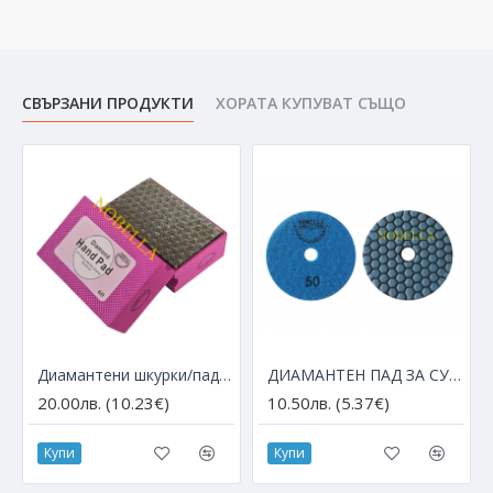
СВЪРЗАНИ ПРОДУКТИ
ХОРАТА КУПУВАТ СЪЩО
Диамантени шкурки/падове за ръчно полиране, сухо/мокро - едрина 60
ДИАМАНТЕН ПАД ЗА СУХО ПОЛИРАНЕ Ø100 мм С ВЕЛКРО, ЕДРИНА 50
20.00лв. (10.23€)
10.50лв. (5.37€)
Купи
Купи