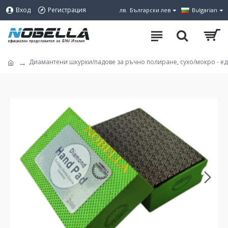
Вход
Регистрация
лв.
Български лев
Bulgarian
Диамантени шкурки/падове за ръчно полиране, сухо/мокро - е