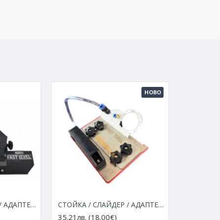
НОВО
СТОЙКА / СЛАЙДЕР / АДАПТЕР ЗА ЪГЛОШЛАЙФ ЗА РЯЗАНЕ ПОД 45º
СТОЙКА / СЛАЙДЕР / АДАПТЕР ЗА ЪГЛОШЛАЙФ ЗА РЯЗАНЕ ПОД 45º С ОХЛАЖДАНЕ
35.21лв. (18.00€)